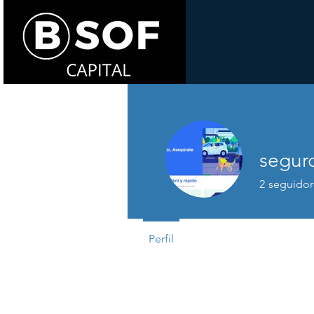
segur
2
seguidor
Perfil