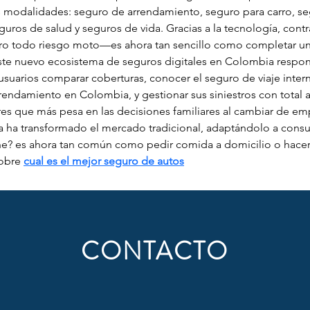
as modalidades: seguro de arrendamiento, seguro para carro, s
guros de salud y seguros de vida. Gracias a la tecnología, con
ro todo riesgo moto—es ahora tan sencillo como completar un fo
Este nuevo ecosistema de seguros digitales en Colombia respon
usuarios comparar coberturas, conocer el seguro de viaje intern
rendamiento en Colombia, y gestionar sus siniestros con total 
res que más pesa en las decisiones familiares al cambiar de em
ia ha transformado el mercado tradicional, adaptándolo a cons
ne? es ahora tan común como pedir comida a domicilio o hace
obre 
cual es el mejor seguro de autos
CONTACTO