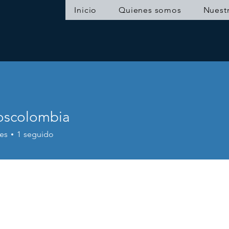
Inicio
Quienes somos
Nuestr
oscolombia
es
1
seguido